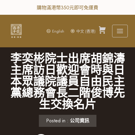
購物滿港幣350元即可免運費
Skip
to
content
English
中文 (香港)
0
李奕彬院士出席胡錦濤
主席訪日歡迎會時與日
本眾議院議員自由民主
黨總務會長二階俊博先
生交換名片
Posted in :
公司資訊