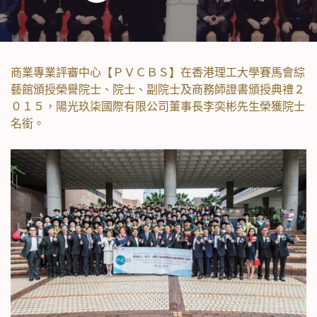
商業專業評審中心【ＰＶＣＢＳ】在香港理工大學賽馬會綜
藝館頒授榮譽院士、院士、副院士及商務師證書頒授典禮２
０１５，陽光玖柒國際有限公司董事長李奕彬先生榮獲院士
名銜。