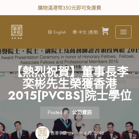
購物滿港幣350元即可免運費
Skip
to
content
English
中文 (香港)
0
【熱烈祝賀】董事長李
奕彬先生榮獲香港
2015[PVCBS]院士學位
Posted in :
公司資訊
香港手信
11 6 月, 2025