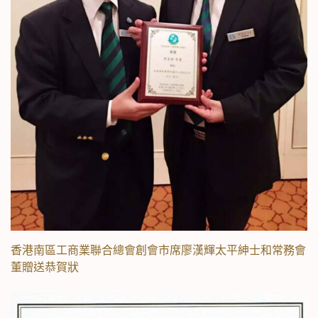
香港南區工商業聯合總會創會市席廖漢輝太平紳士和常務會
董贈送恭賀狀