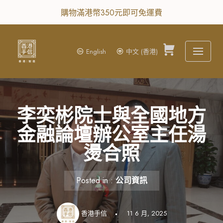
購物滿港幣350元即可免運費
Skip
to
content
English
中文 (香港)
0
李奕彬院士與全國地方
金融論壇辦公室主任湯
燙合照
Posted in :
公司資訊
香港手信
11 6 月, 2025