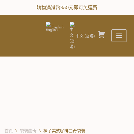
購物滿港幣350元即可免運費
Skip
to
English
content
中文 (香港)
0
首頁
\
袋裝曲奇
\
榛子美式咖啡曲奇袋裝