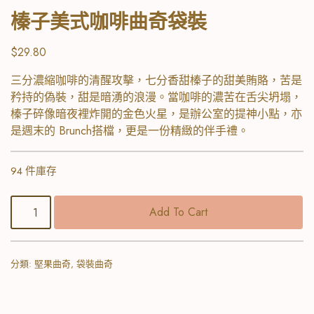
榛子美式咖啡曲奇袋裝
$
29.80
三分濃縮咖啡的清醒攻擊，七分香甜榛子的甜美賄賂，苦是
矜持的偽裝，甜是暗湧的浪漫。當咖啡的濃苦在舌尖坍塌，
榛子碎像暗夜裡炸開的金色火星，是辦公室的提神小點，亦
是週末的 Brunch搭檔，更是一份精緻的伴手禮。
94 件庫存
Add To Cart
分類:
堅果曲奇
,
袋裝曲奇