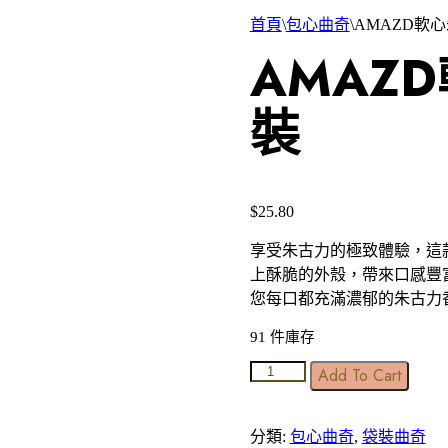
首頁
\
包心曲奇
\
AMAZD軟
AMAZ
裝
$
25.80
享受朱古力的極致體驗，這
上酥脆的外殼，帶來口感豐
您每口都充滿濃郁的朱古力
91 件庫存
Add To Cart
分類:
包心曲奇
,
袋裝曲奇