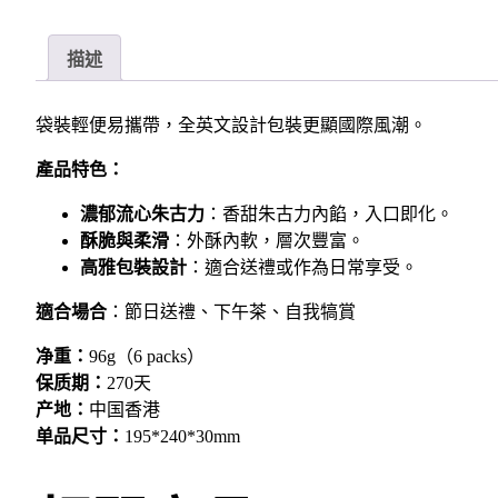
描述
袋裝輕便易攜帶，全英文設計包裝更顯國際風潮。
產品特色：
濃郁流心朱古力
：香甜朱古力內餡，入口即化。
酥脆與柔滑
：外酥內軟，層次豐富。
高雅包裝設計
：適合送禮或作為日常享受。
適合場合
：節日送禮、下午茶、自我犒賞
净重：
96g（6 packs）
保质期：
270
天
产地：
中国香港
单品尺寸：
195*240*30mm