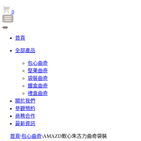
0
首頁
全部產品
包心曲奇
堅果曲奇
袋裝曲奇
鐵盒曲奇
禮盒曲奇
關於我們
參觀預約
商務合作
最新資訊
首頁
\
包心曲奇
\
AMAZD軟心朱古力曲奇袋裝